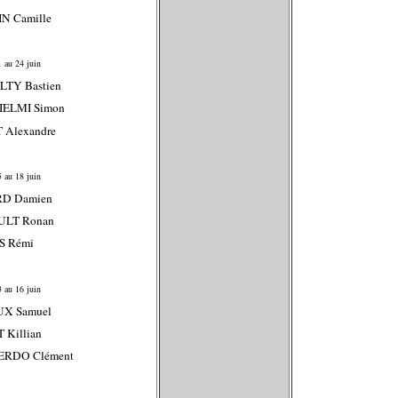
N Camille
 au 24 juin
LTY Bastien
IELMI Simon
 Alexandre
 au 18 juin
RD Damien
ULT Ronan
S Rémi
 au 16 juin
UX Samuel
 Killian
IERDO Clément