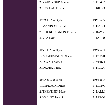
2. KAIKINGER Marcel
2. PERO
3. JUSSEAU Denis
3. BILLO
1989
1990
du 15 au 18 juin
du 14
1. MANIN Christophe
1. KAIK
2. BOURGUIGNON Thierry
2. DAVY
3. VEYLON
3. FAUDO
1991
1992
du 20 au 24 juin
du 18
1. ACKERMANN Olivier
1. PICAR
2. DAVY Thomas
2. VERCE
3. DRUBAY Eric
3. BOLAY
1993
1994
du 17 au 20 juin
du 16
1. LEPROUX Denis
1. LEPR
2. THÉVENIN Marc
2. LALL
3. VALLET Patrick
3. LERO