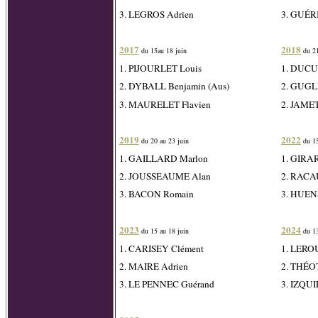
3. LEGROS Adrien
3. GUÉRI
2017
2018
du 15au 18 juin
du 21
1. PIJOURLET Louis
1. DUCU
2. DYBALL Benjamin (Aus)
2. GUGL
3. MAURELET Flavien
2. JAMET
2019
2022
du 20 au 23 juin
du 15
1. GAILLARD Marlon
1. GIRA
2. JOUSSEAUME Alan
2. RACA
3. BACON Romain
3. HUEN
2023
2024
du 15 au 18 juin
du 13
1. CARISEY Clément
1. LERO
2. MAIRE Adrien
2. THÉOT
3. LE PENNEC Guérand
3. IZQU