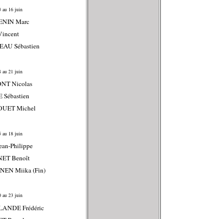
 au 16 juin
ENIN Marc
Vincent
EAU Sébastien
 au 21 juin
NT Nicolas
 Sébastien
OUET Michel
 au 18 juin
ean-Philippe
NET Benoît
NEN Miika (Fin)
 au 23 juin
LANDE Frédéric