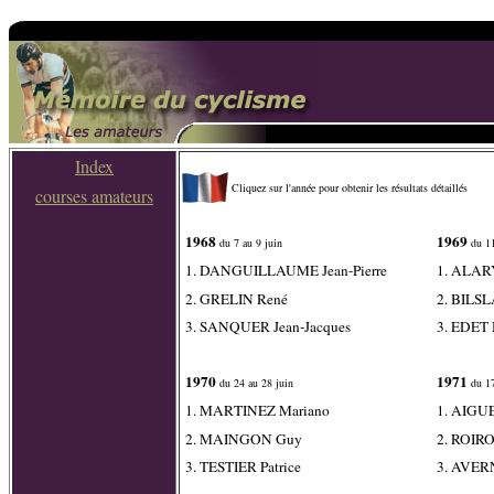
Index
Cliquez sur l'année pour obtenir les résultats détaillés
courses amateurs
1968
1969
du 7 au 9 juin
du 11
1. DANGUILLAUME Jean-Pierre
1. ALARY
2. GRELIN René
2. BILSL
3. SANQUER Jean-Jacques
3. EDET 
1970
1971
du 24 au 28 juin
du 17
1. MARTINEZ Mariano
1. AIGU
2. MAINGON Guy
2. ROIRO
3. TESTIER Patrice
3. AVER