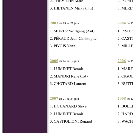
2. THÉVENIN Marc
2. POFIL
3. HIETANEN Miika (Fin)
3. MERET
2003
2004
du 19 au 22 juin
du 17
1. MURER Wolfgang (Aut)
1. PIVOI
2. PÉRAUD Jean-Christophe
2. CAST
3. PIVOIS Yann
3. MILLE
2005
2006
du 16 au 19 juin
du 15
1. LUMINET Benoît
1. MART
2. MANDRI René (Est)
2. CIGO
3. CHOTARD Laurent
3. BUTTE
2007
2008
du 21 au 24 juin
du 12
1. HOUANARD Steve
1. BOELE
2. LUMINET Benoît
2. HARD
3. CASTIGLIONI Renaud
3. WACHN