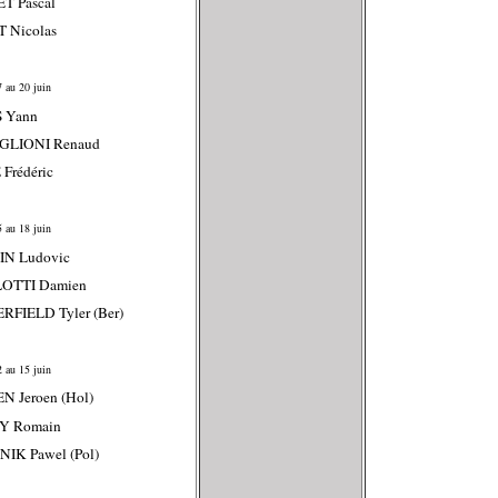
ET Pascal
 Nicolas
 au 20 juin
S Yann
IGLIONI Renaud
 Frédéric
 au 18 juin
IN Ludovic
LOTTI Damien
RFIELD Tyler (Ber)
 au 15 juin
N Jeroen (Hol)
Y Romain
IK Pawel (Pol)