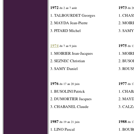
1972
1973
du 2 au 7 août
du 26 
1. TALBOURDET Georges
1. CHAS
2. MAYDA Jean-Pierre
2. MOIRI
3. PITARD Michel
3. SAMY
1974
1975
du 7 au 9 juin
du 13
1. MOIRIER Jean-Jacques
1. MOIRI
2. SEZNEC Christian
2. BUSOL
3. SAMY Daniel
3. ROUS
1976
1977
du 17 au 20 juin
du 17
1. BUSOLINI Patrick
1. CHAB
2. DUMORTIER Jacques
2. MAYDA
3. CHABANEL Claude
3. CALZA
1987
1988
du 19 au 21 juin
du 17
1. LINO Pascal
1. BOUR