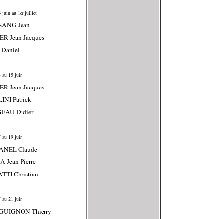
juin au 1er juillet
SANG Jean
ER Jean-Jacques
 Daniel
 au 15 juin
ER Jean-Jacques
INI Patrick
SEAU Didier
 au 19 juin
ANEL Claude
 Jean-Pierre
TTI Christian
 au 21 juin
GUIGNON Thierry