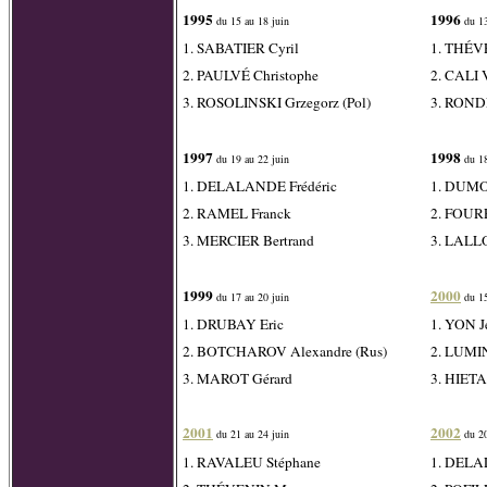
1995
1996
du 15 au 18 juin
du 13
1. SABATIER Cyril
1. THÉV
2. PAULVÉ Christophe
2. CALI 
3. ROSOLINSKI Grzegorz (Pol)
3. ROND
1997
1998
du 19 au 22 juin
du 18
1. DELALANDE Frédéric
1. DUMO
2. RAMEL Franck
2. FOURE
3. MERCIER Bertrand
3. LALL
1999
2000
du 17 au 20 juin
du 15
1. DRUBAY Eric
1. YON J
2. BOTCHAROV Alexandre (Rus)
2. LUMI
3. MAROT Gérard
3. HIETA
2001
2002
du 21 au 24 juin
du 20
1. RAVALEU Stéphane
1. DELA