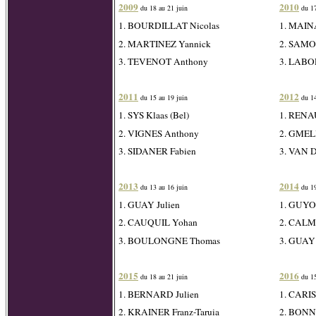
2009
2010
du 18 au 21 juin
du 17
1. BOURDILLAT Nicolas
1. MAIN
2. MARTINEZ Yannick
2. SAMO
3. TEVENOT Anthony
3. LABOR
2011
2012
du 15 au 19 juin
du 14
1. SYS Klaas (Bel)
1. RENA
2. VIGNES Anthony
2. GMEL
3. SIDANER Fabien
3. VAN 
2013
2014
du 13 au 16 juin
du 19
1. GUAY Julien
1. GUYO
2. CAUQUIL Yohan
2. CALM
3. BOULONGNE Thomas
3. GUAY 
2015
2016
du 18 au 21 juin
du 15
1. BERNARD Julien
1. CARI
2. KRAINER Franz-Taruia
2. BONNE