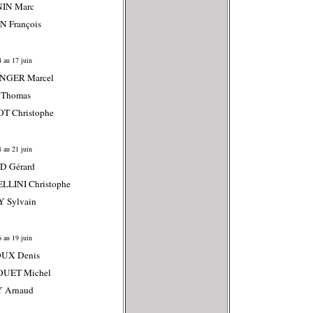
NIN Marc
N François
 au 17 juin
INGER Marcel
 Thomas
T Christophe
 au 21 juin
D Gérard
LLINI Christophe
 Sylvain
 au 19 juin
OUX Denis
OUET Michel
Y Arnaud