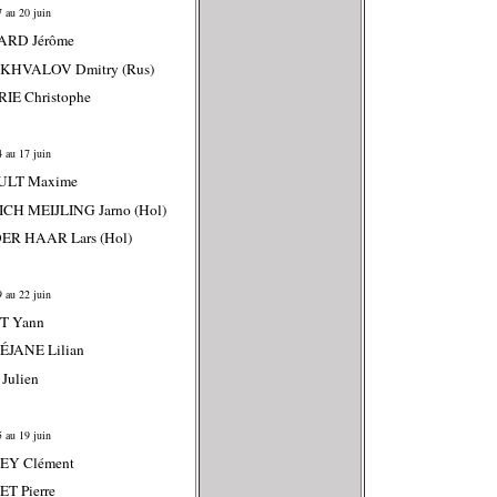
 au 20 juin
ARD Jérôme
KHVALOV Dmitry (Rus)
IE Christophe
 au 17 juin
ULT Maxime
ICH MEIJLING Jarno (Hol)
DER HAAR Lars (Hol)
 au 22 juin
T Yann
ÉJANE Lilian
Julien
 au 19 juin
SEY Clément
T Pierre