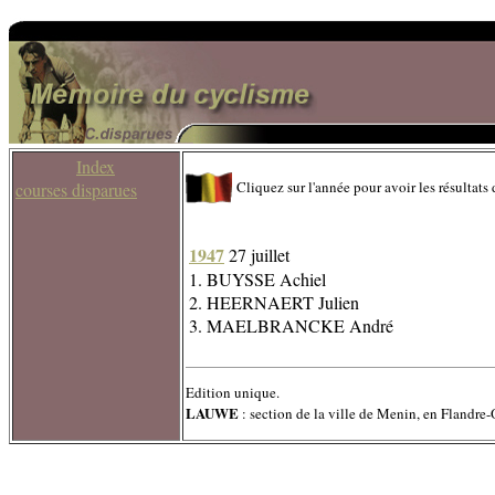
Index
Cliquez sur l'année pour avoir les résultats 
courses disparues
1947
27 juillet
1. BUYSSE Achiel
2. HEERNAERT Julien
3. MAELBRANCKE André
Edition unique.
LAUWE
: section de la ville de Menin, en Flandre-