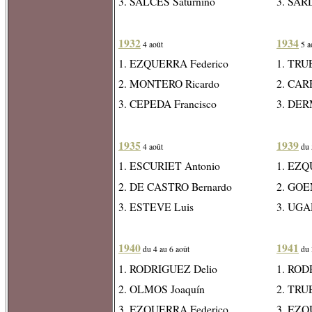
3. SALCES Saturnino
3. SAR
1932
1934
4 août
5 a
1. EZQUERRA Federico
1. TRU
2. MONTERO Ricardo
2. CAR
3. CEPEDA Francisco
3. DER
1935
1939
4 août
du 
1. ESCURIET Antonio
1. EZQ
2. DE CASTRO Bernardo
2. GOE
3. ESTEVE Luis
3. UGA
1940
1941
du 4 au 6 août
du 
1. RODRIGUEZ Delio
1. ROD
2. OLMOS Joaquín
2. TRU
3. EZQUERRA Federico
3. EZQ