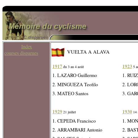
Index
VUELTA A ALAVA
courses disparues
1917
1923
du 3 au 4 août
5 a
1. LAZARO Guillermo
1. RUIZ
2. MINGUEZA Teofilo
2. LOR
3. MATEO Santos
3. GAR
1929
1930
21 juillet
14 
1. CEPEDA Francisco
1. MON
2. ARRAMBARI Antonio
2. BAS