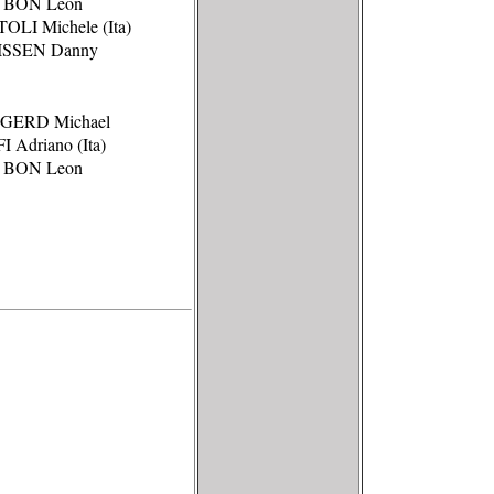
 BON Leon
OLI Michele (Ita)
ISSEN Danny
GERD Michael
I Adriano (Ita)
 BON Leon