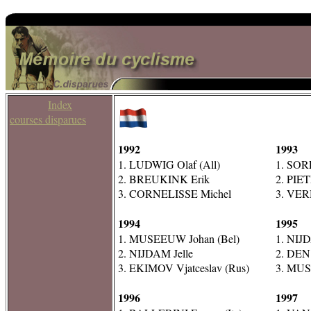
Index
courses disparues
1992
1993
1. LUDWIG Olaf (All)
1. SOR
2. BREUKINK Erik
2. PIET
3. CORNELISSE Michel
3. VE
1994
1995
1. MUSEEUW Johan (Bel)
1. NIJD
2. NIJDAM Jelle
2. DEN
3. EKIMOV Vjatceslav (Rus)
3. MUS
1996
1997