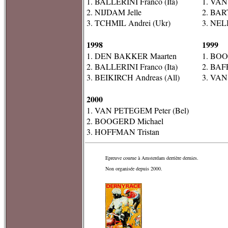
1. BALLERINI Franco (Ita)
1. VAN
2. NIJDAM Jelle
2. BART
3. TCHMIL Andrei (Ukr)
3. NEL
1998
1999
1. DEN BAKKER Maarten
1. BOO
2. BALLERINI Franco (Ita)
2. BAFF
3. BEIKIRCH Andreas (All)
3. VAN
2000
1. VAN PETEGEM Peter (Bel)
2. BOOGERD Michael
3. HOFFMAN Tristan
Epreuve courue à Amsterdam derrière dernies.
Non organisée depuis 2000.