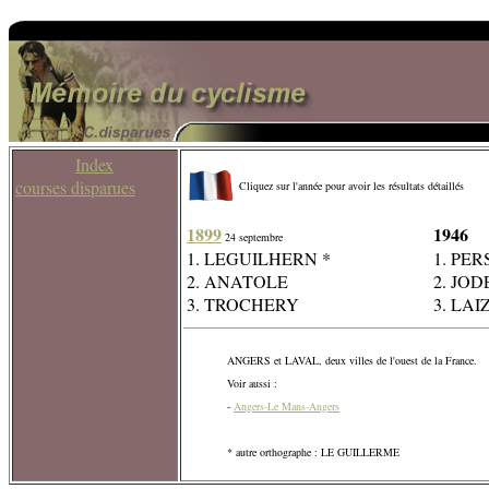
Index
courses disparues
Cliquez sur l'année pour avoir les résultats détaillés
1899
1946
24 septembre
1. LEGUILHERN *
1. PER
2. ANATOLE
2. JODE
3. TROCHERY
3. LAI
ANGERS et LAVAL, deux villes de l'ouest de la France.
Voir aussi :
-
Angers-Le Mans-Angers
* autre orthographe : LE GUILLERME