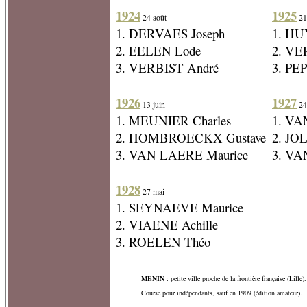
1924
1925
24 août
21
1. DERVAES Joseph
1. HU
2. EELEN Lode
2. VE
3. VERBIST André
3. P
1926
1927
13 juin
24 
1. MEUNIER Charles
1. VA
2. HOMBROECKX Gustave
2. JO
3. VAN LAERE Maurice
3. VA
1928
27 mai
1. SEYNAEVE Maurice
2. VIAENE Achille
3. ROELEN Théo
MENIN
: petite ville proche de la frontière française (Lille).
Course pour indépendants, sauf en 1909 (édition amateur).