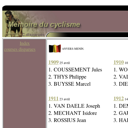
Index
courses disparues
ANVERS-MENIN.
1909
1910
25 avril
10 
1. COUSSEMENT Jules
1. WO
2. THYS Philippe
2. V
3. BUYSSE Marcel
3. DI
1911
1912
23 avril
14 
1. VAN DAELE Joseph
1. D
2. MECHANT Isidore
2. GA
3. ROSSIUS Jean
3. HA