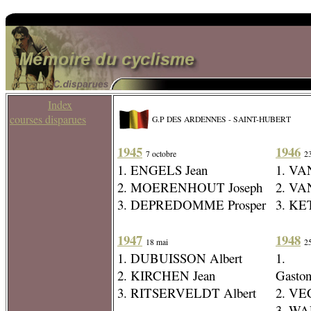
Index
courses disparues
G.P DES ARDENNES - SAINT-HUBERT
1945
1946
7 octobre
23
1. ENGELS Jean
1. VA
2. MOERENHOUT Joseph
2. VA
3. DEPREDOMME Prosper
3. KE
1947
1948
18 mai
25
1. DUBUISSON Albert
1. 
2. KIRCHEN Jean
Gasto
3. RITSERVELDT Albert
2. VE
3. WA