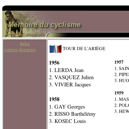
Index
TOUR DE L'ARIÈGE
courses disparues
1956
1957
1. SAI
1. LERDA Jean
2. PIPE
2. VASQUEZ Julien
3. HUO
3. VIVIER Jacques
1959
1958
1. MA
2. POLO
1. GAY Georges
3. HEW
2. RISSO Barthélémy
3. KOSEC Louis