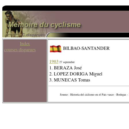
Index
BILBAO-SANTANDER
courses disparues
1903
27 septembre
1. BERAZA José
2. LOPEZ DORIGA Miguel
3. MUNECAS Tomas
Source : Historia del ciclismo en el Pais vasco - Bodegas -