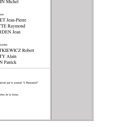
IN Michel
uin
T Jean-Pierre
TTE Raymond
RDEN Jean
ctobre
TKIEWICZ Robert
TY Alain
 Patrick
isée par le journal "L'Humanité"
rbes de la Seine.