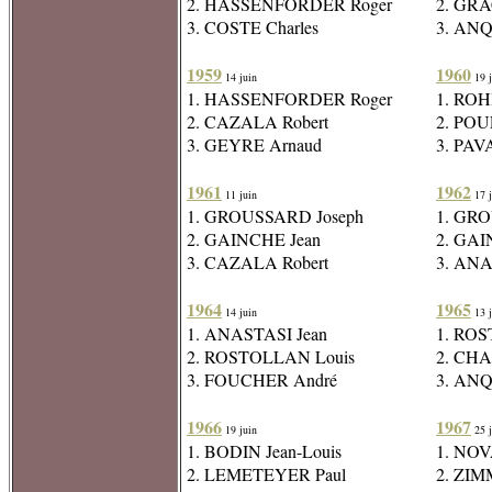
2. HASSENFORDER Roger
2. GRA
3. COSTE Charles
3. ANQ
1959
1960
14 juin
19 j
1. HASSENFORDER Roger
1. ROH
2. CAZALA Robert
2. PO
3. GEYRE Arnaud
3. PAV
1961
1962
11 juin
17 j
1. GROUSSARD Joseph
1. GRO
2. GAINCHE Jean
2. GAI
3. CAZALA Robert
3. ANA
1964
1965
14 juin
13 j
1. ANASTASI Jean
1. ROS
2. ROSTOLLAN Louis
2. CHA
3. FOUCHER André
3. ANQ
1966
1967
19 juin
25 j
1. BODIN Jean-Louis
1. NOV
2. LEMETEYER Paul
2. ZI