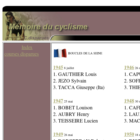
Index
courses disparues
BOUCLES DE LA SEINE
1945
1946
8 juillet
26 
1. GAUTHIER Louis
1. CAP
2. JEZO Sylvain
2. SOF
3. TACCA Giuseppe (Ita)
3. THI
1947
1948
25 mai
30 
1. BOBET Louison
1. CAF
2. AUBRY Henry
2. LAU
3. TEISSEIRE Lucien
3. MAC
1949
1950
26 mai
18 