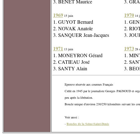
3. BENET Maurice
3. GRA
1969
1970
15 juin
14 j
1. GUYOT Bernard
1. GENE
2. NOVAK Anatole
2. RIO
3. SANQUER Jean-Jacques
3. JOU
1971
1973
13 juin
28 o
1. MONEYRON Gérard
1. MIN
2. CATIEAU José
2. SAN
3. SANTY Alain
3. BEON
Epreuve réservée aux coureurs Français
Créée en 1945 par le journaliste Georges PAGNOUD et organ
peu après la libération.
Boucle unique d'environ 230/250 kilomètres suivant les cou
Voir aussi :
-
Boucles de la Seine-Saint-Denis