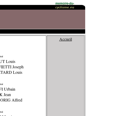
Accueil
mai
UT Louis
FIETTI Joseph
ETARD Louis
mai
FI Urbain
K Jean
ORIG Alfred
mai