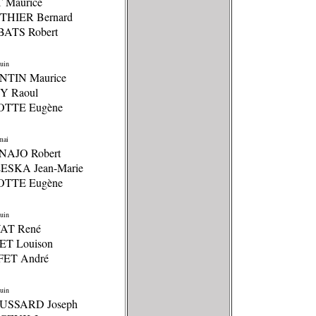
T Maurice
THIER Bernard
BATS Robert
uin
NTIN Maurice
Y Raoul
OTTE Eugène
mai
NAJO Robert
LESKA Jean-Marie
OTTE Eugène
uin
VAT René
ET Louison
FET André
uin
USSARD Joseph