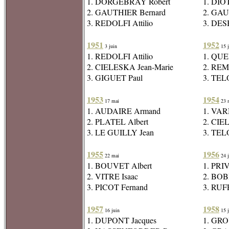
1. DORGEBRAY Robert
1. DIO
2. GAUTHIER Bernard
2. GAU
3. REDOLFI Attilio
3. DES
1951
1952
3 juin
15 j
1. REDOLFI Attilio
1. QUE
2. CIELESKA Jean-Marie
2. REM
3. GIGUET Paul
3. TEL
1953
1954
17 mai
23 
1. AUDAIRE Armand
1. VAR
2. PLATEL Albert
2. CIE
3. LE GUILLY Jean
3. TEL
1955
1956
22 mai
24 j
1. BOUVET Albert
1. PRI
2. VITRE Isaac
2. BOB
3. PICOT Fernand
3. RUF
1957
1958
16 juin
15 j
1. DUPONT Jacques
1. GRO