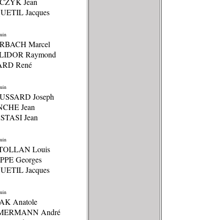
CZYK Jean
UETIL Jacques
uin
RBACH Marcel
ULIDOR Raymond
ARD René
uin
USSARD Joseph
NCHE Jean
STASI Jean
uin
TOLLAN Louis
PPE Georges
UETIL Jacques
uin
AK Anatole
MMERMANN André