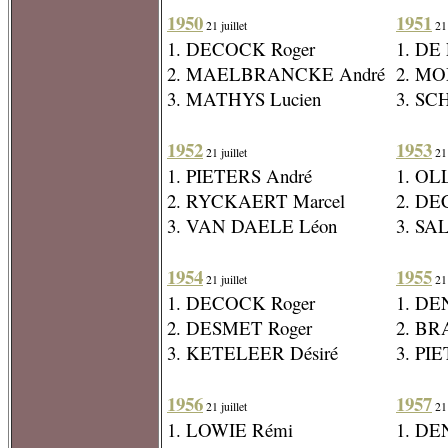
1950
1951
21 juillet
21 
1. DECOCK Roger
1. DE
2. MAELBRANCKE André
2. M
3. MATHYS Lucien
3. SC
1952
1953
21 juillet
21 
1. PIETERS André
1. OL
2. RYCKAERT Marcel
2. DE
3. VAN DAELE Léon
3. SA
1954
1955
21 juillet
21 
1. DECOCK Roger
1. DE
2. DESMET Roger
2. BR
3. KETELEER Désiré
3. PI
1956
1957
21 juillet
21 
1. LOWIE Rémi
1. DE