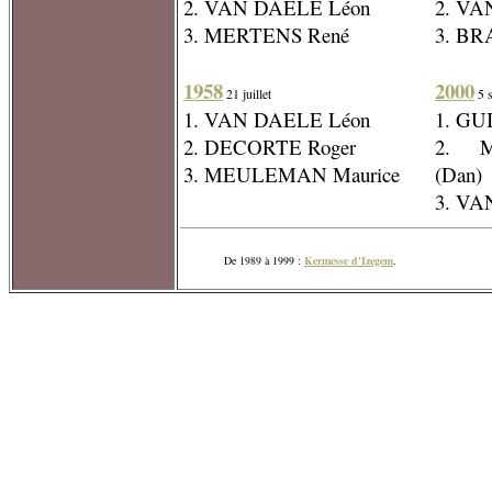
2. VAN DAELE Léon
2. VA
3. MERTENS René
3. BR
1958
2000
21 juillet
5 
1. VAN DAELE Léon
1. GUI
2. DECORTE Roger
2. M
3. MEULEMAN Maurice
(Dan)
3. VA
De 1989 à 1999 :
Kermesse d'Izegem
.