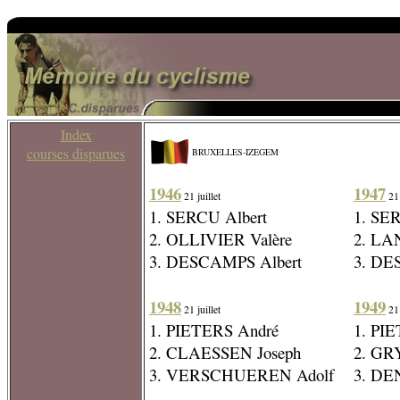
Index
courses disparues
BRUXELLES-IZEGEM
1946
1947
21 juillet
21 
1. SERCU Albert
1. SE
2. OLLIVIER Valère
2. LA
3. DESCAMPS Albert
3. DE
1948
1949
21 juillet
21 
1. PIETERS André
1. PI
2. CLAESSEN Joseph
2. GR
3. VERSCHUEREN Adolf
3. DE