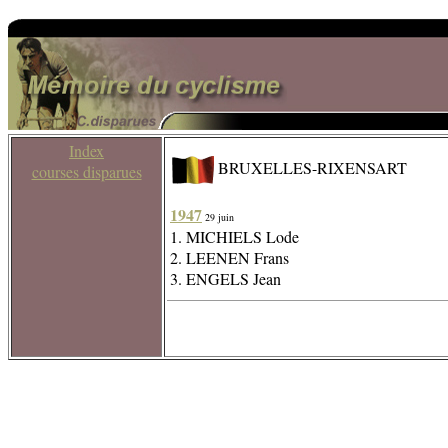
Index
BRUXELLES-RIXENSART
courses disparues
1947
29 juin
1. MICHIELS Lode
2. LEENEN Frans
3. ENGELS Jean