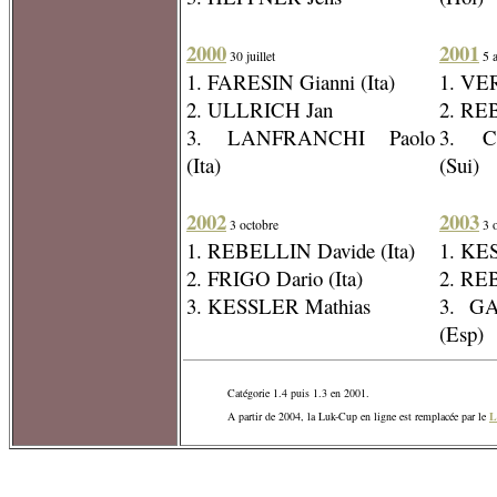
2000
2001
30 juillet
5 a
1. FARESIN Gianni (Ita)
1. VE
2. ULLRICH Jan
2. REB
3. LANFRANCHI Paolo
3. C
(Ita)
(Sui)
2002
2003
3 octobre
3 o
1. REBELLIN Davide (Ita)
1. KE
2. FRIGO Dario (Ita)
2. REB
3. KESSLER Mathias
3. G
(Esp)
Catégorie 1.4 puis 1.3 en 2001.
A partir de 2004, la Luk-Cup en ligne est remplacée par le
L