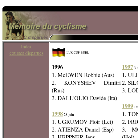
Index
courses disparues
LUK CUP BÜHL
1996
1997
3 a
1. McEWEN Robbie (Aus)
1. UL
2. KONYSHEV Dimitri
2. SIL
(Rus)
3. LOD
3. DALL'OLIO Davide (Ita)
1999
1er
1998
1. TO
28 juin
1. UGRUMOV Piotr (Let)
2. FRI
2. ATIENZA Daniel (Esp)
3. M
3. HEPPNER Jens
(Hol)