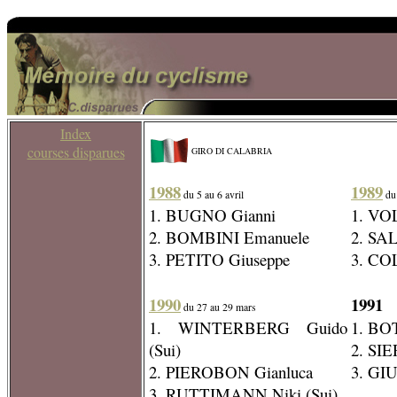
Index
courses disparues
GIRO DI CALABRIA
1988
1989
du 5 au 6 avril
du 
1. BUGNO Gianni
1. VOL
2. BOMBINI Emanuele
2. SA
3. PETITO Giuseppe
3. CO
1990
1991
du 27 au 29 mars
1. WINTERBERG Guido
1. BO
(Sui)
2. SIE
2. PIEROBON Gianluca
3. GI
3. RUTTIMANN Niki (Sui)