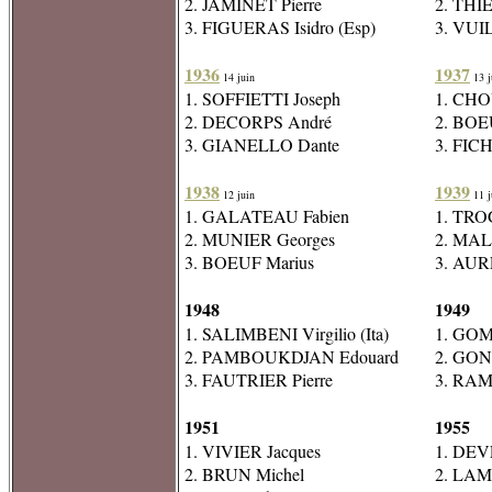
2. JAMINET Pierre
2. THI
3. FIGUERAS Isidro (Esp)
3. VUI
1936
1937
14 juin
13 j
1. SOFFIETTI Joseph
1. CHO
2. DECORPS André
2. BOE
3. GIANELLO Dante
3. FIC
1938
1939
12 juin
11 j
1. GALATEAU Fabien
1. TROG
2. MUNIER Georges
2. MAL
3. BOEUF Marius
3. AUR
1948
1949
1. SALIMBENI Virgilio (Ita)
1. GOM
2. PAMBOUKDJAN Edouard
2. GON
3. FAUTRIER Pierre
3. RA
1951
1955
1. VIVIER Jacques
1. DEV
2. BRUN Michel
2. LAM