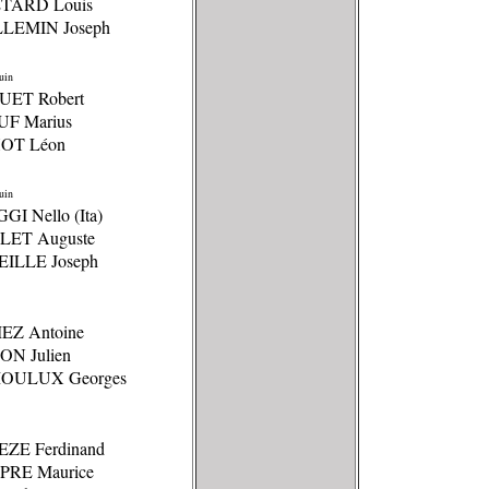
ÉTARD Louis
LLEMIN Joseph
uin
UET Robert
UF Marius
HOT Léon
uin
GI Nello (Ita)
LET Auguste
EILLE Joseph
EZ Antoine
ON Julien
MOULUX Georges
EZE Ferdinand
PRE Maurice