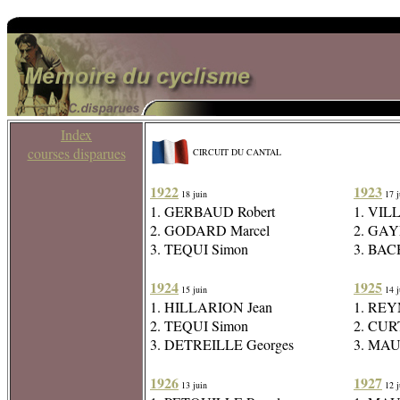
Index
courses disparues
CIRCUIT DU CANTAL
1922
1923
18 juin
17 j
1. GERBAUD Robert
1. VIL
2. GODARD Marcel
2. GAY
3. TEQUI Simon
3. BAC
1924
1925
15 juin
14 j
1. HILLARION Jean
1. REY
2. TEQUI Simon
2. CUR
3. DETREILLE Georges
3. MAU
1926
1927
13 juin
12 j