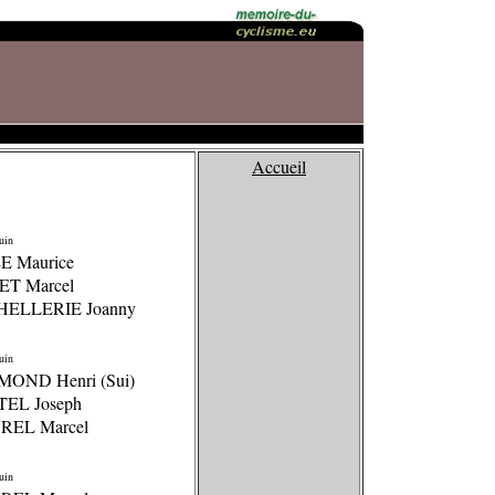
Accueil
uin
LE Maurice
ET Marcel
HELLERIE Joanny
uin
MOND Henri (Sui)
TEL Joseph
REL Marcel
uin