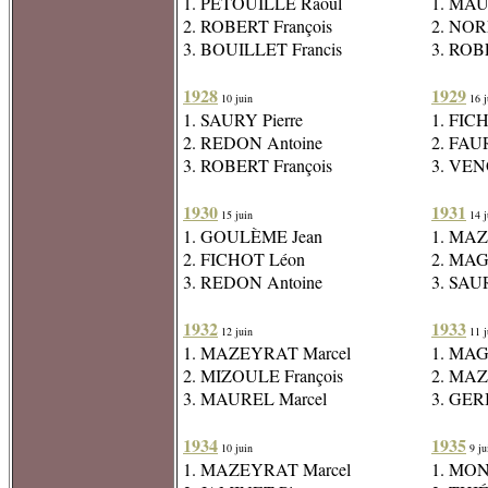
1. PETOUILLE Raoul
1. MAU
2. ROBERT François
2. NO
3. BOUILLET Francis
3. ROB
1928
1929
10 juin
16 j
1. SAURY Pierre
1. FIC
2. REDON Antoine
2. FAU
3. ROBERT François
3. VEN
1930
1931
15 juin
14 j
1. GOULÈME Jean
1. MAZ
2. FICHOT Léon
2. MAG
3. REDON Antoine
3. SAUR
1932
1933
12 juin
11 j
1. MAZEYRAT Marcel
1. MAG
2. MIZOULE François
2. MAZ
3. MAUREL Marcel
3. GER
1934
1935
10 juin
9 ju
1. MAZEYRAT Marcel
1. MON