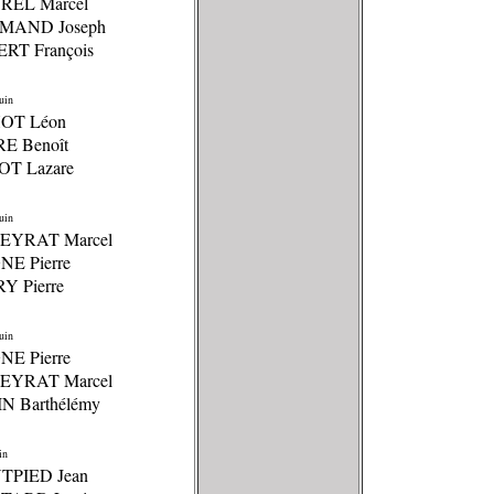
REL Marcel
RMAND Joseph
ERT François
uin
HOT Léon
RE Benoît
OT Lazare
uin
EYRAT Marcel
NE Pierre
Y Pierre
uin
NE Pierre
EYRAT Marcel
IN Barthélémy
in
TPIED Jean