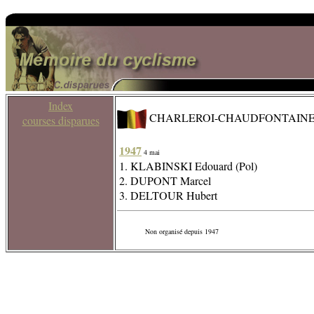
Index
CHARLEROI-CHAUDFONTAIN
courses disparues
1947
4 mai
1. KLABINSKI Edouard (Pol)
2. DUPONT Marcel
3. DELTOUR Hubert
Non organisé depuis 1947