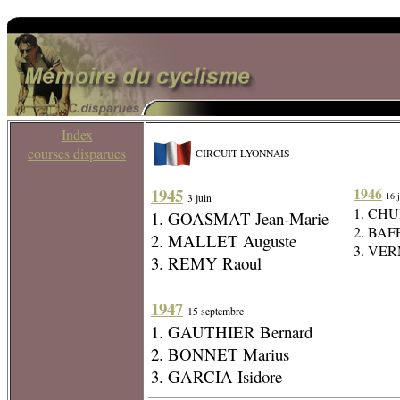
Index
courses disparues
CIRCUIT LYONNAIS
1945
1946
16 
3 juin
1. CHU
1. GOASMAT Jean-Marie
2. BAF
2. MALLET Auguste
3. VER
3. REMY Raoul
1947
15 septembre
1. GAUTHIER Bernard
2. BONNET Marius
3. GARCIA Isidore