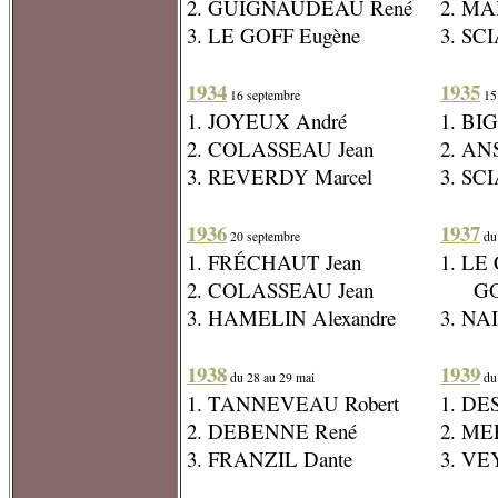
2. GUIGNAUDEAU René
2. MA
3. LE GOFF Eugène
3. SC
1934
1935
16 septembre
15
1. JOYEUX André
1. BI
2. COLASSEAU Jean
2. AN
3. REVERDY Marcel
3. SC
1936
1937
20 septembre
du 
1. FRÉCHAUT Jean
1. LE
2. COLASSEAU Jean
GOUP
3. HAMELIN Alexandre
3. NA
1938
1939
du 28 au 29 mai
du 
1. TANNEVEAU Robert
1. DE
2. DEBENNE René
2. ME
3. FRANZIL Dante
3. VE