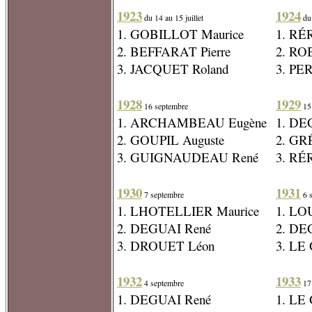
1923
1924
du 14 au 15 juillet
du 
1. GOBILLOT Maurice
1. RÉ
2. BEFFARAT Pierre
2. RO
3. JACQUET Roland
3. PE
1928
1929
16 septembre
15
1. ARCHAMBEAU Eugène
1. DE
2. GOUPIL Auguste
2. GR
3. GUIGNAUDEAU René
3. RÉ
1930
1931
7 septembre
6 
1. LHOTELLIER Maurice
1. LO
2. DEGUAI René
2. DE
3. DROUET Léon
3. LE
1932
1933
4 septembre
17
1. DEGUAI René
1. LE