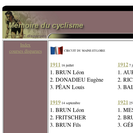
Index
courses disparues
CIRCUIT DU MAINE-ET-LOIRE
1911
1912
16 juillet
7 j
1. BRUN Léon
1. AU
2. DONADIEU Eugène
2. R
3. PÉAN Louis
3. BA
1919
1921
14 septembre
25
1. BRUN Léon
1. ME
2. FRITSCHER
2. BR
3. BRUN Fils
3. GÉ