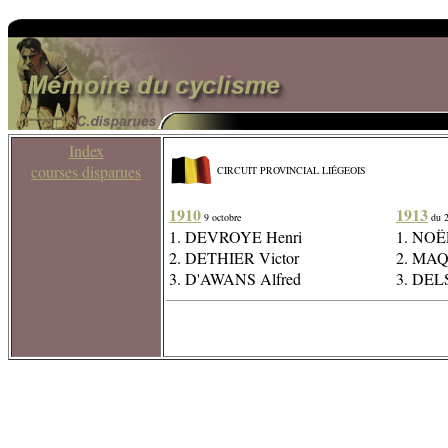
Index
courses disparues
CIRCUIT PROVINCIAL LIÉGEOIS
1910
1913
9 octobre
du 2
1. DEVROYE Henri
1. NOË
2. DETHIER Victor
2. MAQ
3. D'AWANS Alfred
3. DEL