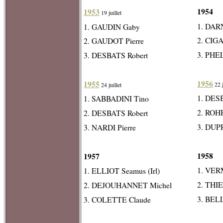
1954
1953
19 juillet
1. DA
1. GAUDIN Gaby
2. CIG
2. GAUDOT Pierre
3. PHE
3. DESBATS Robert
1956
1955
22 j
24 juillet
1. DES
1. SABBADINI Tino
2. ROH
2. DESBATS Robert
3. DUP
3. NARDI Pierre
1958
1957
1. VER
1. ELLIOT Seamus (Irl)
2. THIE
2. DEJOUHANNET Michel
3. BEL
3. COLETTE Claude