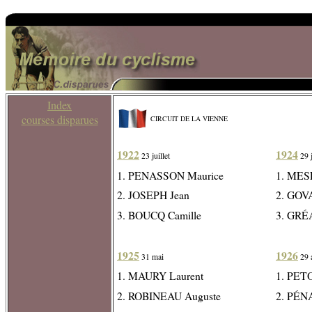
Index
courses disparues
CIRCUIT DE LA VIENNE
1922
1924
23 juillet
29 
1. PENASSON Maurice
1. MES
2. JOSEPH Jean
2. GOVA
3. BOUCQ Camille
3. GRÉ
1925
1926
31 mai
29 
1. MAURY Laurent
1. PET
2. ROBINEAU Auguste
2. PÉN