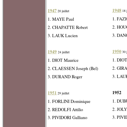
1948
1947
18 j
20 juillet
1. FAZI
1. MAYE Paul
2. HOU
2. CHAPATTE Robert
3. DAN
3. LAUK Lucien
1950
1949
30 j
24 juillet
1. DIOT
1. DIOT Maurice
2. GIR
2. CLAESSEN Joseph (Bel)
3. LAU
3. DURAND Roger
1952
1951
29 juillet
1. DUBU
1. FORLINI Dominique
2. JOLY
2. REDOLFI Attilio
3. PIVI
3. PIVIDORI Galliano