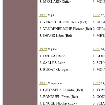
3. MESLARD Didier
3. MOU
1927
1928
26 juin
22 j
1. VERSCHUEREN Denis (Bel)
1. DEG
2. VANDENBERGHE Florent (Bel)
2. GÉR
3. DEVOS Léon (Bel)
3. MÉT
1929
1930
28 juillet
20 j
1. DEGUAI René
1. GOD
2. SALLES Léon
2. SCH
3. BUGAT Georges
3. MOI
1931
1933
27 septembre
23 j
1. GHYSSELS Léandre (Bel)
1. TOM
2. BONDUEL Frans (Bel)
2. GOD
3. ENGEL Nicolas (Lux)
3. SCIA