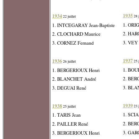
1935
1934
28 j
22 juillet
1. ORI
1. INTCEGARAY Jean-Baptiste
2. HAR
2. CLOCHARD Maurice
3. VEY 
3. CORNEZ Fernand
1937
1936
25 j
26 juillet
1. BOU
1. BERGERIOUX Henri
2. BER
2. BLANCHET André
3. BLA
3. DEGUAI René
1939
1938
23 j
25 juillet
1. SCIA
1. TARIS Jean
2. BER
2. PAILLER René
3. GAR
3. BERGERIOUX Henri