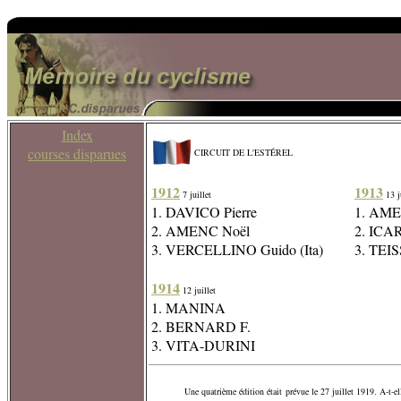
Index
courses disparues
CIRCUIT DE L'ESTÉREL
1912
1913
7 juillet
13 ju
1. DAVICO Pierre
1. AME
2. AMENC Noël
2. ICA
3. VERCELLINO Guido (Ita)
3. TEI
1914
12 juillet
1. MANINA
2. BERNARD F.
3. VITA-DURINI
Une quatrième édition était prévue le 27 juillet 1919. A-t-el