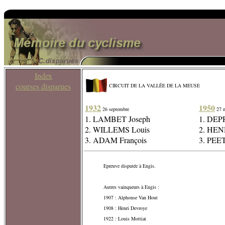
Index
courses disparues
CIRCUIT DE LA VALLÉE DE LA MEUSE
1932
1950
26 septembre
27 
1. LAMBET Joseph
1. DEP
2. WILLEMS Louis
2. HEN
3. ADAM François
3. PEE
Epreuve disputée à Engis.
Autres vainqueurs à Engis :
1907 : Alphonse Van Hout
1908 : Henri Devroye
1922 : Louis Mottiat