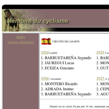
Index
courses disparues
CIRCUITO DE LASARTE
1924
1925
6 juillet
4 oc
1. BARRUETABEÑA Segundo
1. BA
2. JÁUREGUI Lucas
2. MON
3. ECEIZA Graciano
3. GUT
1926
1927
7 novembre
11 ju
1. MONTERO Ricardo
1. MON
2. ADRADA Justino
2. CEP
3. BARRUETABEÑA Segundo
3. AGU
Disputé sur un circuit d'à peu près 18 km, empruntant une