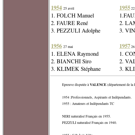
1954
1955
25 avril
22
1. FOLCH Manuel
1.FAU
2. FAURE René
2. L
3. PEZZULI Adolphe
3. VI
1956
1957
27 mai
26
1. ELENA Raymond
1. CO
2. BIANCHI Siro
2. VA
3. KLIMEK Stéphane
3. KL
VALENCE
Epreuve disputée à
(département de la
1954 :Professionnels, Aspirants et Indépendants.
1955 : Amateurs et Indépendants TC
NERI naturalisé Français en 1955.
PEZZULI naturalisé Français en 1940.