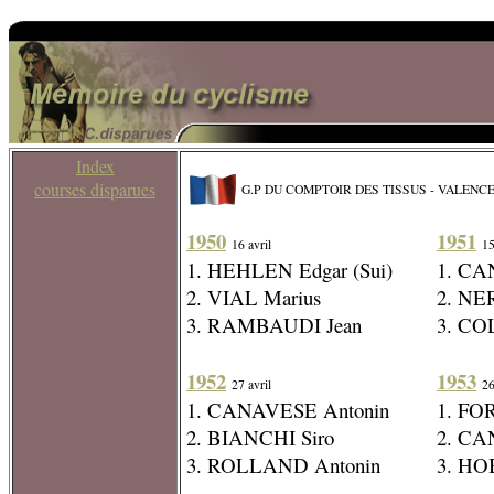
Index
courses disparues
G.P DU COMPTOIR DES TISSUS - VALENC
1950
1951
16 avril
15
1. HEHLEN Edgar (Sui)
1. CA
2. VIAL Marius
2. NER
3. RAMBAUDI Jean
3. CO
1952
1953
27 avril
26
1. CANAVESE Antonin
1. FO
2. BIANCHI Siro
2. CA
3. ROLLAND Antonin
3. HO