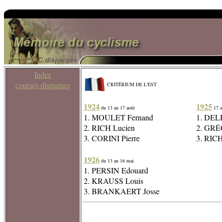
Index
courses disparues
CRITÉRIUM DE L'EST
1924
1925
du 13 au 17 août
17 a
1. MOULET Fernand
1. DEL
2. RICH Lucien
2. GRÉ
3. CORINI Pierre
3. RICH
1926
du 13 au 16 mai
1. PERSIN Edouard
2. KRAUSS Louis
3. BRANKAERT Josse