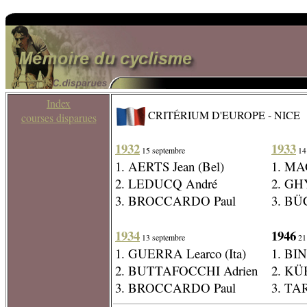
Index
CRITÉRIUM D'EUROPE - NICE
courses disparues
1932
1933
15 septembre
14
1. AERTS Jean (Bel)
1. MA
2. LEDUCQ André
2. GH
3. BROCCARDO Paul
3. BÜC
1934
1946
13 septembre
21 
1. GUERRA Learco (Ita)
1. BIN
2. BUTTAFOCCHI Adrien
2. KÜB
3. BROCCARDO Paul
3. TAR