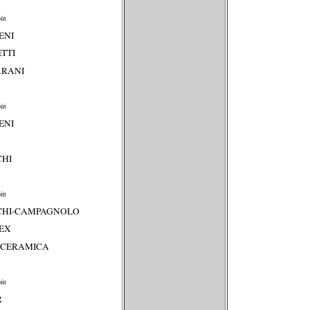
ût
ENI
ETTI
ARANI
ût
ENI
CHI
ût
NCHI-CAMPAGNOLO
TEX
J CERAMICA
ût
R