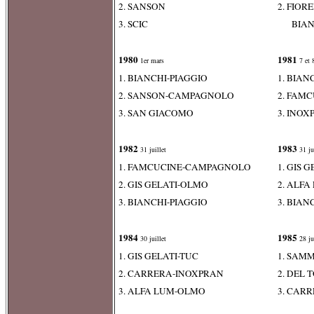
2. SANSON
2. FIOR
3. SCIC
BIANCH
1980
1981
1er mars
7 et 
1. BIANCHI-PIAGGIO
1. BIAN
2. SANSON-CAMPAGNOLO
2. FAM
3. SAN GIACOMO
3. INO
1982
1983
31 juillet
31 jui
1. FAMCUCINE-CAMPAGNOLO
1. GIS
2. GIS GELATI-OLMO
2. ALF
3. BIANCHI-PIAGGIO
3. BIAN
1984
1985
30 juillet
28 jui
1. GIS GELATI-TUC
1. SAM
2. CARRERA-INOXPRAN
2. DEL
3. ALFA LUM-OLMO
3. CAR