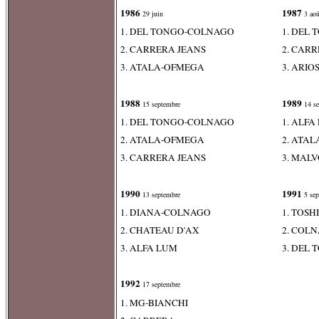
1986
1987
29 juin
3 aoû
1. DEL TONGO-COLNAGO
1. DEL
2. CARRERA JEANS
2. CAR
3. ATALA-OFMEGA
3. ARIO
1988
1989
15 septembre
14 se
1. DEL TONGO-COLNAGO
1. ALF
2. ATALA-OFMEGA
2. ATA
3. CARRERA JEANS
3. MAL
1990
1991
13 septembre
5 sep
1. DIANA-COLNAGO
1. TOSH
2. CHATEAU D'AX
2. COL
3. ALFA LUM
3. DEL
1992
17 septembre
1. MG-BIANCHI