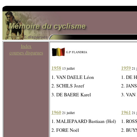
Index
courses disparues
G.P FLANDRIA
1958
1959
13 juillet
21 j
1. VAN DAELE Léon
1. DE H
2. SCHILS Jozef
2. JAN
3. DE BAERE Karel
3. VAN
1960
1961
21 juillet
21 j
1. MALIEPAARD Bastiaan (Hol)
1. ROS
2. FORE Noël
2. BUY