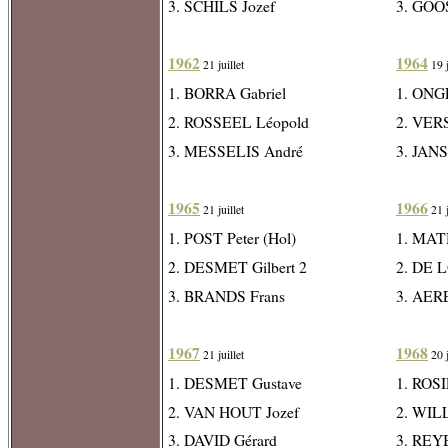
3. SCHILS Jozef
3. GOO
1962
1964
21 juillet
19 j
1. BORRA Gabriel
1. ONG
2. ROSSEEL Léopold
2. VE
3. MESSELIS André
3. JAN
1965
1966
21 juillet
21 j
1. POST Peter (Hol)
1. MAT
2. DESMET Gilbert 2
2. DE 
3. BRANDS Frans
3. AER
1967
1968
21 juillet
20 j
1. DESMET Gustave
1. ROS
2. VAN HOUT Jozef
2. WIL
3. DAVID Gérard
3. REY