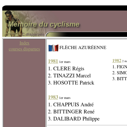
Index
FLÈCHE AZURÉENNE
courses disparues
1981
1982
2 ma
1er mars
1. FIG
1. CLERE Régis
2. SIM
2. TINAZZI Marcel
3. BIT
3. HOSOTTE Patrick
1983
1er mars
1. CHAPPUIS André
2. BITTINGER René
3. DALIBARD Philippe