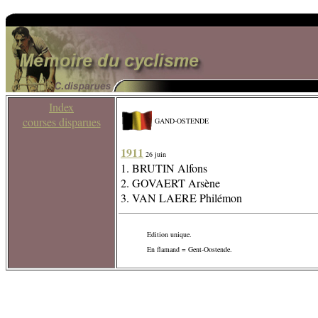
Index
courses disparues
GAND-OSTENDE
1911
26 juin
1. BRUTIN Alfons
2. GOVAERT Arsène
3. VAN LAERE Philémon
Edition unique.
En flamand = Gent-Oostende.