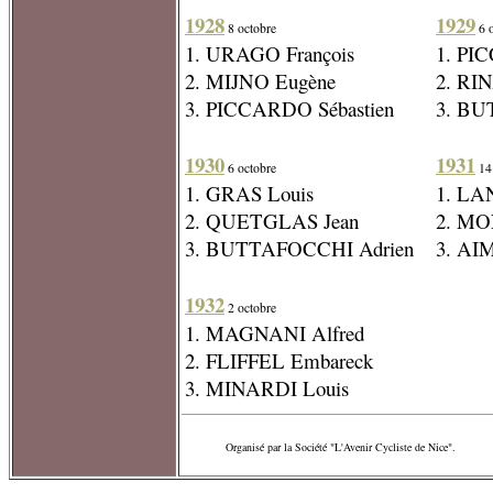
1928
1929
8 octobre
6 o
1. URAGO François
1. PI
2. MIJNO Eugène
2. RI
3. PICCARDO Sébastien
3. BU
1930
1931
6 octobre
14
1. GRAS Louis
1. LA
2. QUETGLAS Jean
2. MO
3. BUTTAFOCCHI Adrien
3. AI
1932
2 octobre
1. MAGNANI Alfred
2. FLIFFEL Embareck
3. MINARDI Louis
Organisé par la Société "L'Avenir Cycliste de Nice".