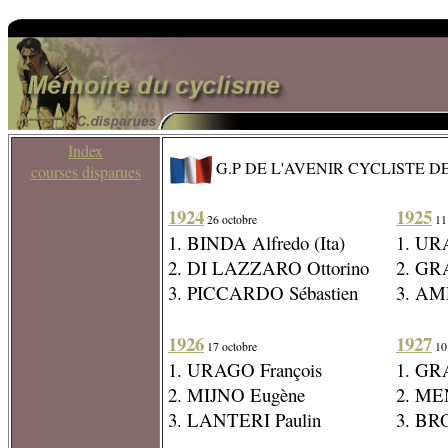
Index
G.P DE L'AVENIR CYCLISTE D
courses disparues
1924
1925
26 octobre
11 
1. BINDA Alfredo (Ita)
1. UR
2. DI LAZZARO Ottorino
2. GR
3. PICCARDO Sébastien
3. AM
1926
1927
17 octobre
10 
1. URAGO François
1. GR
2. MIJNO Eugène
2. ME
3. LANTERI Paulin
3. BR