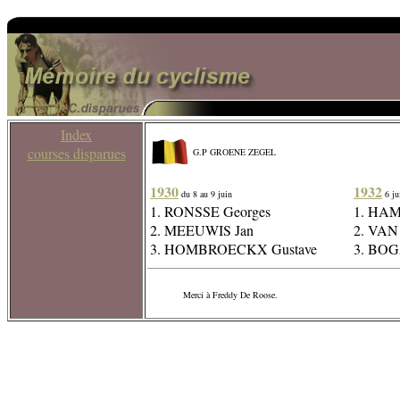
Index
courses disparues
G.P GROENE ZEGEL
1930
1932
du 8 au 9 juin
6 ju
1. RONSSE Georges
1. HAM
2. MEEUWIS Jan
2. VAN
3. HOMBROECKX Gustave
3. BOG
Merci à Freddy De Roose.