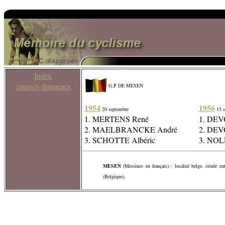
Index
courses disparues
G.P DE MESEN
1954
1956
20 septembre
15 s
1. MERTENS René
1. DEV
2. MAELBRANCKE André
2. DEV
3. SCHOTTE Albéric
3. NOL
MESEN
(Messines en français) : localité belge, située en
(Belgique).