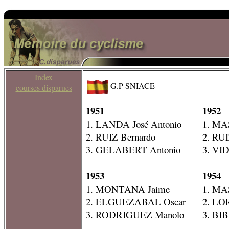
Index
G.P SNIACE
courses disparues
1951
1952
1. LANDA José Antonio
1. MAS
2. RUIZ Bernardo
2. RUI
3. GELABERT Antonio
3. VI
1953
1954
1. MONTANA Jaime
1. MAS
2. ELGUEZABAL Oscar
2. LO
3. RODRIGUEZ Manolo
3. BI