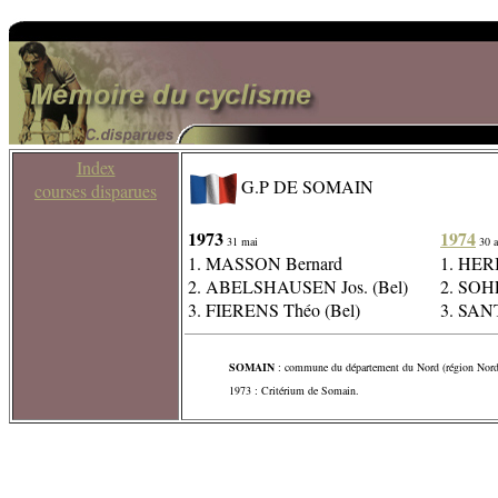
Index
G.P DE SOMAIN
courses disparues
1973
1974
31 mai
30 a
1. MASSON Bernard
1. HER
2. ABELSHAUSEN Jos. (Bel)
2. SOH
3. FIERENS Théo (Bel)
3. SAN
SOMAIN
: commune du département du Nord (région Nord-
1973 : Critérium de Somain.