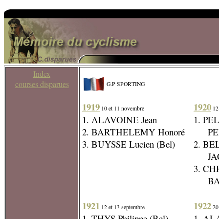
Index
courses disparues
G.P SPORTING
1919
1920
10 et 11 novembre
12
1. ALAVOINE Jean
1. PEL
2. BARTHELEMY Honoré
PELI
3. BUYSSE Lucien (Bel)
2. BE
JACQ
3. CH
BART
1921
1922
12 et 13 septembre
20
1. THYS Philippe (Bel)
1. AL