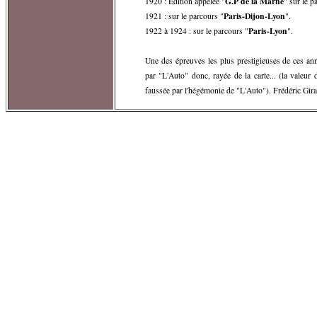
G.P de la Marne
1920 : Edition appelée "
" sur le 
Paris-Dijon-Lyon
1921 : sur le parcours "
".
Paris-Lyon
1922 à 1924 : sur le parcours "
".
Une des épreuves les plus prestigieuses de ces ann
par "L'Auto" donc, rayée de la carte... (la valeur
faussée par l'hégémonie de "L'Auto"). Frédéric Gir