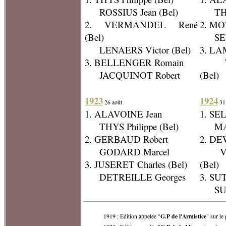
ROSSIUS Jean (Bel)
THYS 
2. VERMANDEL René
2. MO
(Bel)
SELLI
LENAERS Victor (Bel)
3. LA
3. BELLENGER Romain
TIB
JACQUINOT Robert
(Bel)
1923
1924
26 août
31
1. ALAVOINE Jean
1. SEL
THYS Philippe (Bel)
MASS
2. GERBAUD Robert
2. DE
GODARD Marcel
VER
3. JUSERET Charles (Bel)
(Bel)
DETREILLE Georges
3. SUT
SUTE
G.P de l'Armistice
1919 : Edition appelée "
" sur le