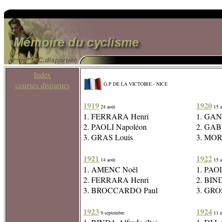
Index
courses disparues
G.P DE LA VICTOIRE - NICE
1919
1920
24 août
15 a
1. FERRARA Henri
1. GAN
2. PAOLI Napoléon
2. GAB
3. GRAS Louis
3. MOR
1921
1922
14 août
15 a
1. AMENC Noël
1. PAO
2. FERRARA Henri
2. BIND
3. BROCCARDO Paul
3. GRO
1923
1924
9 septembre
11 n