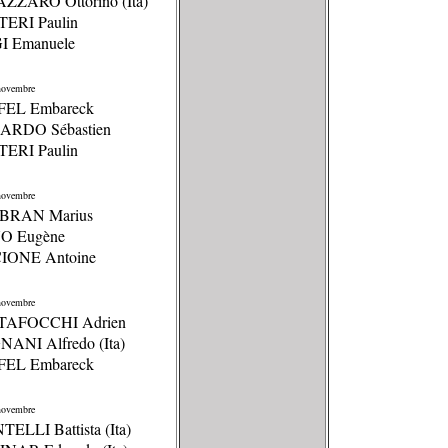
AZZARO Ottorino (Ita)
TERI Paulin
GI Emanuele
ovembre
FFEL Embareck
CARDO Sébastien
TERI Paulin
ovembre
BRAN Marius
NO Eugène
CIONE Antoine
ovembre
TAFOCCHI Adrien
ANI Alfredo (Ita)
FFEL Embareck
ovembre
TELLI Battista (Ita)