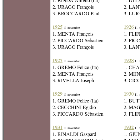
1. BINDA Alfredo (Ita)
1. DI L
2. URAGO François
2. LAN
3. BROCCARDO Paul
3. LUI
1925
1926
11 novembre
11 n
1. MENTA François
1. FLI
2. PICCARDO Sebastien
2. PIC
3. URAGO François
3. LAN
1927
1928
11 novembre
11 n
1. GREMO Felice (Ita)
1. CHA
2. MENTA François
2. MIJ
3. RIVELLA Joseph
3. CIC
1929
1930
11 novembre
11 n
1. GREMO Felice (Ita)
1. BUT
2. CECCHINI Egidio
2. MAGN
3. PICCARDO Sébastien
3. FLI
1931
1932
11 novembre
11 n
1. RINALDI Gaspard
1. GIUN