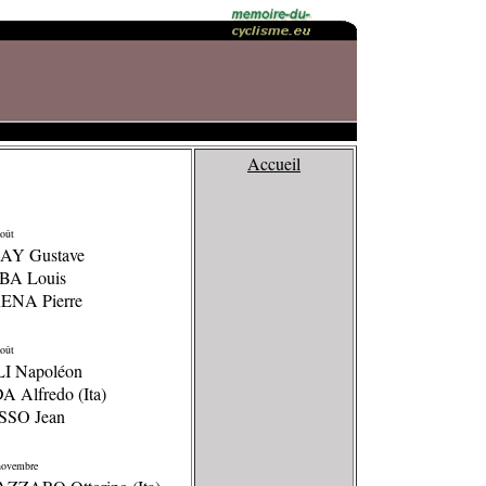
Accueil
oût
AY Gustave
BA Louis
ENA Pierre
oût
LI Napoléon
A Alfredo (Ita)
SSO Jean
ovembre