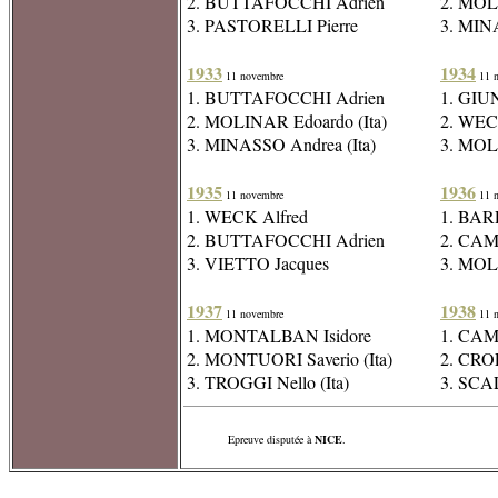
2. BUTTAFOCCHI Adrien
2. MOL
3. PASTORELLI Pierre
3. MIN
1933
1934
11 novembre
11 n
1. BUTTAFOCCHI Adrien
1. GIUN
2. MOLINAR Edoardo (Ita)
2. WEC
3. MINASSO Andrea (Ita)
3. MOL
1935
1936
11 novembre
11 n
1. WECK Alfred
1. BARR
2. BUTTAFOCCHI Adrien
2. CAMU
3. VIETTO Jacques
3. MOLL
1937
1938
11 novembre
11 n
1. MONTALBAN Isidore
1. CAM
2. MONTUORI Saverio (Ita)
2. CROE
3. TROGGI Nello (Ita)
3. SCA
Epreuve disputée à
NICE
.