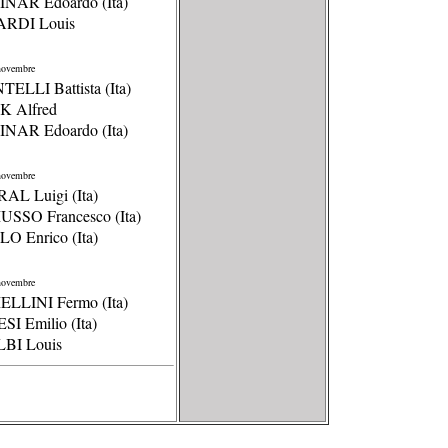
INAR Edoardo (Ita)
ARDI Louis
ovembre
TELLI Battista (Ita)
K Alfred
INAR Edoardo (Ita)
ovembre
AL Luigi (Ita)
SSO Francesco (Ita)
O Enrico (Ita)
ovembre
ELLINI Fermo (Ita)
SI Emilio (Ita)
LBI Louis