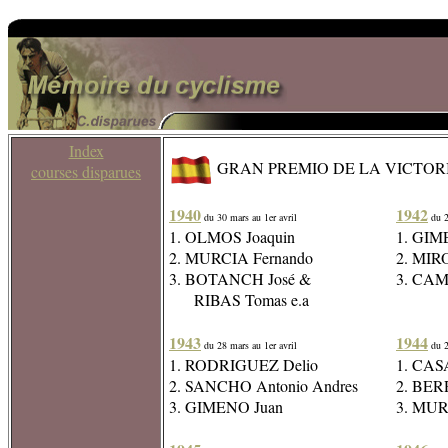
Index
GRAN PREMIO DE LA VICTOR
courses disparues
1940
1942
du 30 mars au 1er avril
du 2
1. OLMOS Joaquin
1. GIM
2. MURCIA Fernando
2. MIRO
3. BOTANCH José &
3. CAM
RIBAS Tomas e.a
1943
1944
du 28 mars au 1er avril
du 2
1. RODRIGUEZ Delio
1. CAS
2. SANCHO Antonio Andres
2. BER
3. GIMENO Juan
3. MUR