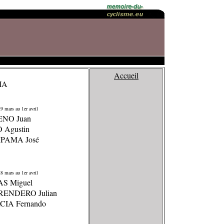
Accueil
IA
9 mars au 1er avril
ENO Juan
 Agustin
PAMA José
8 mars au 1er avril
AS Miguel
RENDERO Julian
CIA Fernando