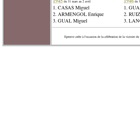
1945
1946
du 31 mars au 2 avril
du 3
1. CASAS Miguel
1. GUA
2. ARMENGOL Enrique
2. RUIZ
3. GUAL Miguel
3. LAN
Epreuve créée à l'occasion de la célébration de la victoire 