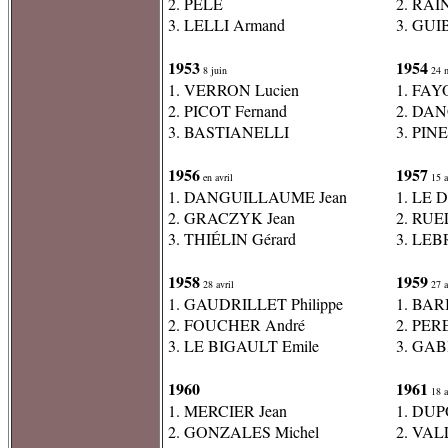
2. PELÉ
2. RA
3. LELLI Armand
3. GUI
1953
1954
8 juin
24 m
1. VERRON Lucien
1. FAY
2. PICOT Fernand
2. DA
3. BASTIANELLI
3. PIN
1956
1957
en avril
15 a
1. DANGUILLAUME Jean
1. LE D
2. GRACZYK Jean
2. RUEL
3. THIÉLIN Gérard
3. LEBR
1958
1959
28 avril
27 a
1. GAUDRILLET Philippe
1. BAR
2. FOUCHER André
2. PER
3. LE BIGAULT Emile
3. GAB
1960
1961
18 a
1. MERCIER Jean
1. DUP
2. GONZALES Michel
2. VAL