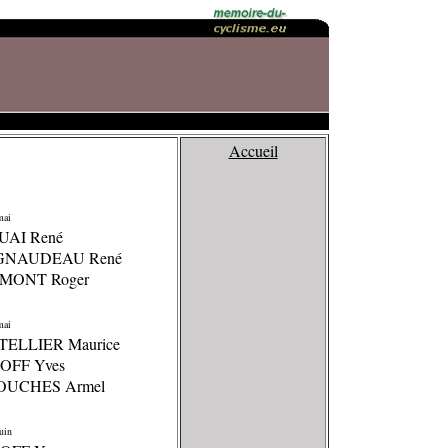
Accueil
mai
UAI René
IGNAUDEAU René
UMONT Roger
mai
TELLIER Maurice
GOFF Yves
SOUCHES Armel
uin