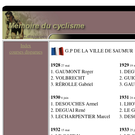
Index
G.P DE LA VILLE DE SAUMUR
courses disparues
1928
1929
27 mai
19 
1. GAUMONT Roger
1. DEG
2. VOLBRECHT
2. GU
3. RÉROLLE Gabriel
3. GA
1930
1931
8 juin
24 
1. DESOUCHES Armel
1. LHO
2. DEGUAI René
2. LE 
3. LECHARPENTIER Marcel
3. DE
1932
1933
15 mai
25 j