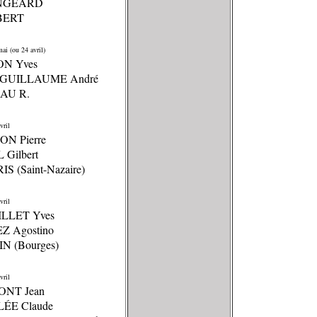
INGEARD
BERT
ai (ou 24 avril)
ON Yves
NGUILLAUME André
EAU R.
vril
ON Pierre
 Gilbert
IS (Saint-Nazaire)
vril
ILLET Yves
EZ Agostino
IN (Bourges)
vril
ONT Jean
LÉE Claude