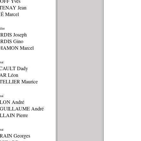
GOFF Yves
TENAY Jean
É Marcel
llet
ARDIS Joseph
ARDIS Gino
RHAMON Marcel
mai
UCAULT Dady
AR Léon
TELLIER Maurice
mai
LON André
NGUILLAUME André
LLAIN Pierre
mai
RAIN Georges