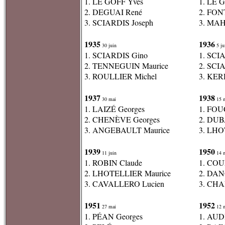
1. LE GOFF Yves
1. LE 
2. DEGUAI René
2. FON
3. SCIARDIS Joseph
3. MAH
1935
1936
30 juin
5 jui
1. SCIARDIS Gino
1. SCI
2. TENNEGUIN Maurice
2. SCI
3. ROULLIER Michel
3. KE
1937
1938
30 mai
15 
1. LAIZÉ Georges
1. FO
2. CHENÈVE Georges
2. DUB
3. ANGEBAULT Maurice
3. LHO
1939
1950
11 juin
14 
1. ROBIN Claude
1. COU
2. LHOTELLIER Maurice
2. DA
3. CAVALLERO Lucien
3. CHA
1951
1952
27 mai
12 
1. PÉAN Georges
1. AUD