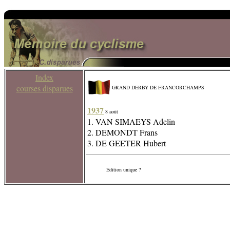
Index
courses disparues
GRAND DERBY DE FRANCORCHAMPS
1937
8 août
1. VAN SIMAEYS Adelin
2. DEMONDT Frans
3. DE GEETER Hubert
Edition unique ?