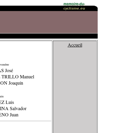
Accueil
vembre
S José
Z TRILLO Manuel
LON Joaquín
uin
EZ Luis
INA Salvador
ENO Juan