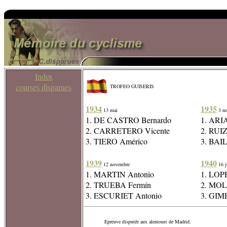
Index
courses disparues
TROFEO GUISERIS
1934
1935
13 mai
3 no
1. DE CASTRO Bernardo
1. ARIA
2. CARRETERO Vicente
2. RUI
3. TIERO Américo
3. BAI
1939
1940
12 novembre
16 j
1. MARTIN Antonio
1. LOP
2. TRUEBA Fermín
2. MOL
3. ESCURIET Antonio
3. GIM
Epreuve disputée aux alentours de Madrid.