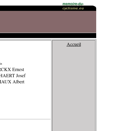
Accueil
in
RCKX Ernest
HAERT Josef
IAUX Albert