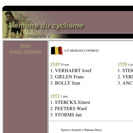
Index
courses disparues
G.P HESBAYE-CONDROZ
1949
1950
29 mai
4 ju
1. VERHAERT Josef
1. STE
2. GIELEN Frans
2. VER
3. BOLLY Jean
3. ANC
1952
2 juin
1. STERCKX Ernest
2. PEETERS Ward
3. STORMS Jan
Epreuve disputée à Warnant-Dreye.