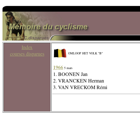
Index
courses disparues
OMLOOP HET VOLK "B"
1966
5 mars
1. BOONEN Jan
2. VRANCKEN Herman
3. VAN VRECKOM Rémi