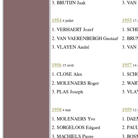
3. BRUTIJN Jaak
3. VAN
1954
1955
4 juillet
17 a
1. VERHAERT Jozef
1. SCHI
2. VAN VAERENBERGH Gustaaf
2. BR
3. VLAYEN André
3. VAN
1956
1957
15 avril
14 a
1. CLOSE Alex
1. SCH
2. MOLENAERS Roger
2. WAR
3. PLAS Joseph
3. VLA
1958
1959
4 mai
12 a
1. MOLENAERS Yvo
1. DAE
2. SORGELOOS Edgard
2. PAU
3. MACHIELS Pierre
3. BOS