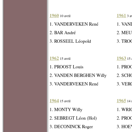
1960
1961
10 avril
3 av
1. VANDERVEKEN René
1. VA
2. BAR André
2. MEU
3. ROSSEEL Léopold
3. TR
1962
1963
15 avril
15 a
1. PROOST Louis
1. PRO
2. VANDEN BERGHEN Willy
2. SCH
3. VANDERVEKEN René
3. VER
1964
1965
15 avril
14 
1. MONTY Willy
1. WRI
2. SEBREGT Léon (Hol)
2. PRO
3. DECONINCK Roger
3. HOE