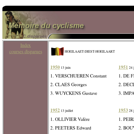
Index
courses disparues
HOEILAAET-DIEST-HOEILAART
1950
1951
13 juin
24 
1. VERSCHUEREN Constant
1. DE 
2. CLAES Georges
2. DEC
3. WUYCKENS Gustave
3. IMP
1952
1953
13 juillet
28 
1. OLLIVIER Valère
1. PEI
2. PEETERS Edward
2. BOU