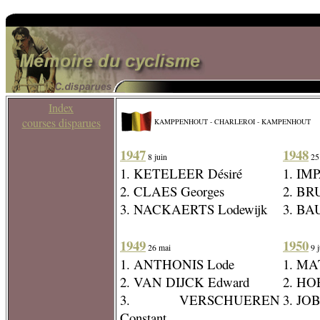
Index
courses disparues
KAMPPENHOUT - CHARLEROI - KAMPENHOUT
1947
1948
8 juin
25 
1. KETELEER Désiré
1. IM
2. CLAES Georges
2. BR
3. NACKAERTS Lodewijk
3. BA
1949
1950
26 mai
9 j
1. ANTHONIS Lode
1. MA
2. VAN DIJCK Edward
2. HO
3. VERSCHUEREN
3. JO
Constant