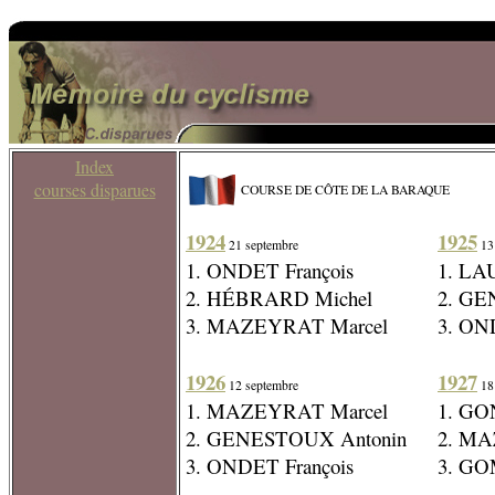
Index
courses disparues
COURSE DE CÔTE DE LA BARAQUE
1924
1925
21 septembre
13
1. ONDET François
1. LA
2. HÉBRARD Michel
2. GE
3. MAZEYRAT Marcel
3. ON
1926
1927
12 septembre
18 
1. MAZEYRAT Marcel
1. GO
2. GENESTOUX Antonin
2. MA
3. ONDET François
3. GO