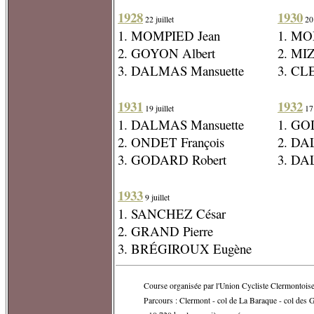
1928
1930
22 juillet
20 
1. MOMPIED Jean
1. MO
2. GOYON Albert
2. MI
3. DALMAS Mansuette
3. CL
1931
1932
19 juillet
17 
1. DALMAS Mansuette
1. GO
2. ONDET François
2. DA
3. GODARD Robert
3. DA
1933
9 juillet
1. SANCHEZ César
2. GRAND Pierre
3. BRÉGIROUX Eugène
Course organisée par l'Union Cycliste Clermontoise
Parcours : Clermont - col de La Baraque - col des 