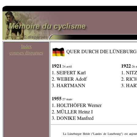
Index
QUER DURCH DIE LÜNEBURG
courses disparues
1921
1922
24 avril
26 m
1. SEIFERT Karl
1. NITZ
2. WEBER Adolf
2. RIC
3. HARTMANN
3. HA
1955
27 mars
1. HOLTHÖFER Werner
2. MÜLLER Heinz I
3. DONIKE Manfred
La Lüneburger Heide ("Landes de Lunebourg") est aujour