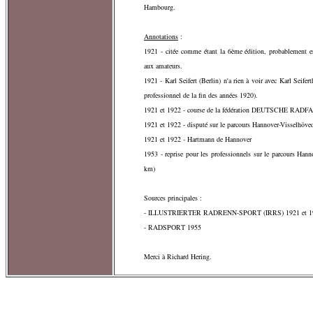
Hambourg.
Annotations
:
1921 - citée comme étant la 6ème édition, probablement e
aux amateurs.
1921 - Karl Seifert (Berlin) n'a rien à voir avec Karl Seifer
professionnel de la fin des années 1920).
1921 et 1922 - course de la fédération DEUTSCHE RA
1921 et 1922 - disputé sur le parcours Hannover-Visselhöve
1921 et 1922 - Hartmann de Hannover
1953 - reprise pour les professionnels sur le parcours Han
km)
Sources principales :
- ILLUSTRIERTER RADRENN-SPORT (IRRS) 1921 et 1
- RADSPORT 1955
Merci à Richard Hering.