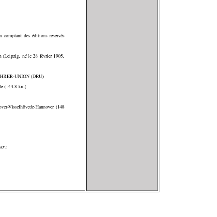
n comptant des éditions reservés
th (Leipzig, né le 28 février 1905,
DFAHRER-UNION (DRU)
de (144.8 km)
nover-Visselhövede-Hannover (148
922