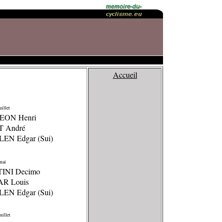
Accueil
illet
EON Henri
T André
LEN Edgar (Sui)
mai
TINI Decimo
AR Louis
LEN Edgar (Sui)
uillet