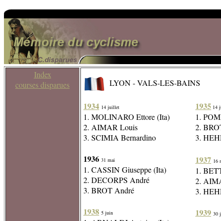
Index
LYON - VALS-LES-BAINS
courses disparues
1934
1935
14 juillet
14 ju
1. MOLINARO Ettore (Ita)
1. POM
2. AIMAR Louis
2. BRO
3. SCIMIA Bernardino
3. HEH
1936
1937
31 mai
16 
1. CASSIN Giuseppe (Ita)
1. BET
2. DECORPS André
2. AIM
3. BROT André
3. HEH
1938
1939
5 juin
30 j