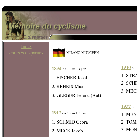
Index
courses disparues
MILANO-MÜNCHEN
1910
1894
du 
du 11 au 13 juin
1. STR
1. FISCHER Josef
2. SCH
2. REHEIS Max
3. MEC
3. GERGER Ferenc (Aut)
1937
du 
1912
1. MENA
du 18 au 19 mai
1. SCHMID Georg
2. TOM
3. MON
2. MECK Jakob