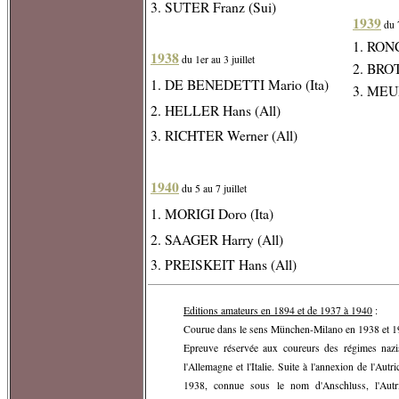
3. SUTER Franz (Sui)
1939
du 7
1. RONC
1938
du 1er au 3 juillet
2. BROT
1. DE BENEDETTI Mario (Ita)
3. MEUR
2. HELLER Hans (All)
3. RICHTER Werner (All)
1940
du 5 au 7 juillet
1. MORIGI Doro (Ita)
2. SAAGER Harry (All)
3. PREISKEIT Hans (All)
Editions amateurs en 1894 et de 1937 à 1940
:
Courue dans le sens München-Milano en 1938 et 1
Epreuve réservée aux coureurs des régimes nazis 
l'Allemagne et l'Italie. Suite à l'annexion de l'Aut
1938, connue sous le nom d'Anschluss, l'Autri