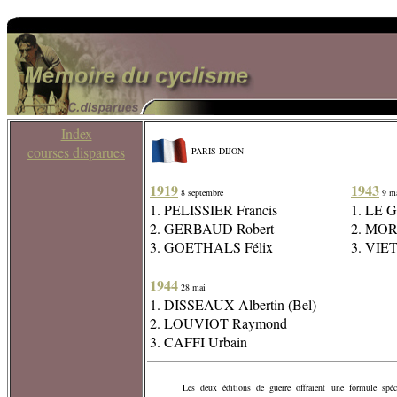
Index
courses disparues
PARIS-DIJON
1919
1943
8 septembre
9 m
1. PELISSIER Francis
1. LE 
2. GERBAUD Robert
2. MOR
3. GOETHALS Félix
3. VIE
1944
28 mai
1. DISSEAUX Albertin (Bel)
2. LOUVIOT Raymond
3. CAFFI Urbain
Les deux éditions de guerre offraient une formule spéci